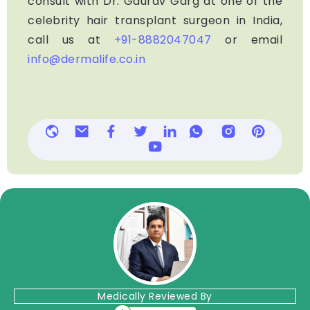
consult with Dr. Gaurav Garg at one of the
celebrity hair transplant surgeon in India,
call us at
+91-8882047047
or email
info@dermalife.co.in
Medically Reviewed By